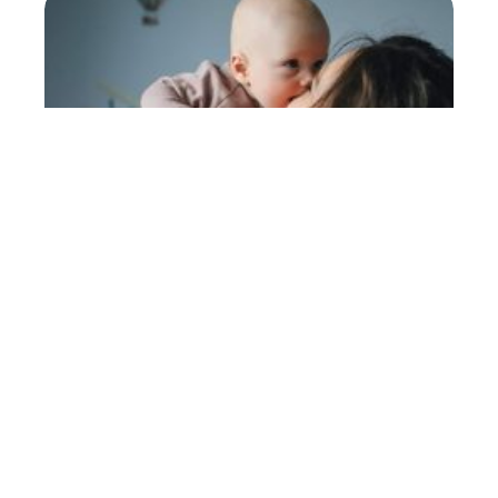
Pourquoi les mamans
recommandent les couches
Pampers Swaddlers